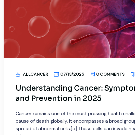
ALLCANCER
07/13/2025
0 COMMENTS
Understanding Cancer: Symptoms
and Prevention in 2025
Cancer remains one of the most pressing health challeng
cause of death globally, it encompasses a broad grou
spread of abnormal cells.[5] These cells can invade ne