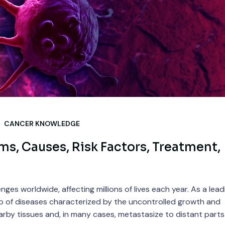
CANCER KNOWLEDGE
, Causes, Risk Factors, Treatment,
es worldwide, affecting millions of lives each year. As a lead
p of diseases characterized by the uncontrolled growth and
arby tissues and, in many cases, metastasize to distant parts