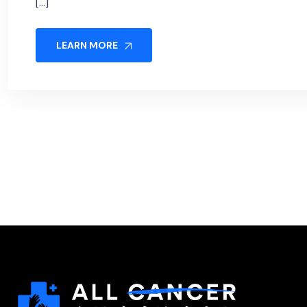
[…]
LEARN MORE