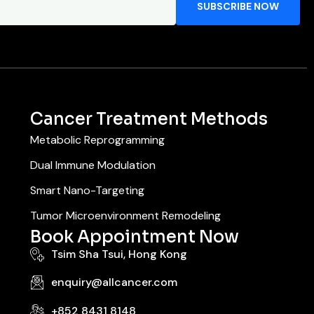
Cancer Treatment Methods
Metabolic Reprogramming
Dual Immune Modulation
Smart Nano-Targeting
Tumor Microenvironment Remodeling
Book Appointment Now
Tsim Sha Tsui, Hong Kong
enquiry@allcancer.com
+852 8431 8148