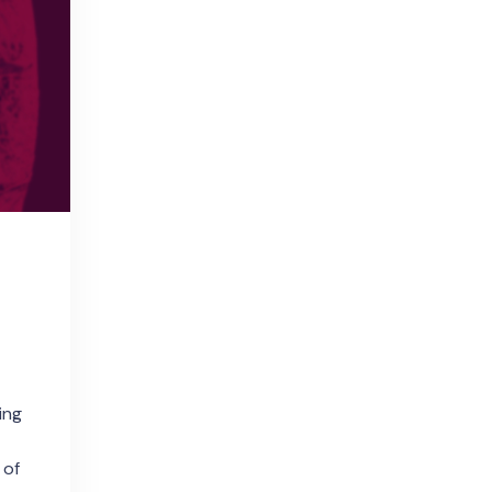
ing
 of