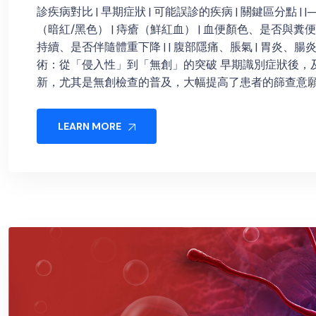
診疾病對比 | 早期症狀 | 可能誤診的疾病 | 關鍵區分點 | 
（暗紅/黑色） | 痔瘡（鮮紅血） | 血便顏色、是否與糞便混
持續、是否伴隨體重下降 | | 腹部隱痛、脹氣 | 胃炎、腸
術：從「侵入性」到「無創」的突破 早期識別症狀後，
新，尤其是無創檢查的普及，大幅提高了患者的篩查意願。 1
LEARN MORE