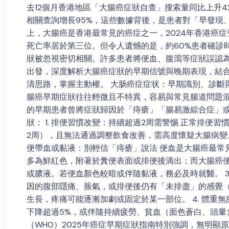
去12個月香港地區「大腸癌症狀自查」搜索量同比上升42
相關查詢增長95%，這些數據背後，是患者對「早發現
上，大腸癌是香港最常見的癌症之一，2024年香港癌症登
死亡率居於第三位。但令人遺憾的是，約60%患者確診
狀被忽視密切相關。許多患者將便血、腹瀉等症狀誤認為
出發，深度解析大腸癌症狀的早期信號與晚期表現，結合
清思路，掌握主動權。 大肠癌症症状：早期識別、診斷與
腸癌早期症狀往往輕微且不特異，容易與常見腸道問題混淆
的早期患者曾將症狀歸因於「痔瘡」「腸易激綜合症」或
狀： 1. 排便習慣改變：持續超過2周需警惕 正常排
2周），且無法通過調整飲食改善，需高度懷疑大腸病變。
便帶血或黏液：別輕信「痔瘡」說法 便血是大腸癌最常
多為鮮紅色，附著於糞便表面或排便後滴出；而大腸癌
或膿液。若便血顏色較暗或伴隨黏液，務必及時就醫。 3
因的腹部隱痛、脹氣，或排便後仍有「未排盡」的感覺
生長，疼痛可能逐漸加劇或固定於某一部位。 4. 體重
下降超過5%，或伴隨持續疲勞、貧血（面色蒼白、頭暈
（WHO）2025年癌症早期症狀指南特別強調，無明顯