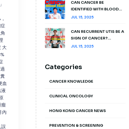
CAN CANCER BE
」
IDENTIFIED WITH BLOOD
TEST: EXPLORING
JUL 15, 2025
%，
DETECTION METHODS AND
期症
INSIGHTS
CAN RECURRENT UTIS BE A
視角
SIGN OF CANCER?
理
UNDERSTANDING RISKS
JUL 15, 2025
 大
AND WHEN TO ACT
%
症
Categories
超過
 糞
CANCER KNOWLEDGE
便血
黏液
CLINICAL ONCOLOGY
原
腫瘤
HONG KONG CANCER NEWS
月內
PREVENTION & SCREENING
見誤