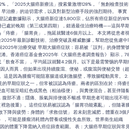
%，「2025大腸癌新療法」搜索量激增128%，「無創檢查技術
、早治療」的迫切需求，以及對新型治療手段的強烈期待。 事實
記處數據顯示，大腸癌新症達5,800宗，佔所有癌症新症的18
時已處於晚期（第三或第四期），錯過最佳治療時機——這與早
「痔瘡」「腸胃炎」，拖延就醫達6個月以上。 本文將從患者
2025年最新診斷技術、治療突破及權威數據，幫助您從焦慮中
2025年治療突破 早期大腸癌症狀：容易被「誤判」的身體警號
。香港癌症基金會2025年《大腸癌患者調查報告》 顯示，78
「飲食不當」，平均延誤就醫4.2個月。以下是最需警惕的早期
便習慣因人而異，但如果出現持續腹瀉、便秘，或腹瀉與便秘交替（
這是因為腫瘤可能阻塞腸道或刺激腸壁，導致腸蠕動異常。 2.
見的早期症狀之一，但常被誤認為痔瘡。兩者的區別在於：痔瘡
便血可能呈暗紅色或黑色（柏油樣便），與糞便混合，甚至伴隨
. 腹部不適：隱痛、脹氣與排便後不暢感 早期患者可能出現不明
（裡急後重）。這些症狀易被誤認為「腸胃功能紊亂」，但隨著
無故下降與疲勞：身體的「求救信號」 若未刻意減肥，體重在3個
），可能是腫瘤消耗體內營養或慢性失血所致。世界衛生組織
原因的體重下降需納入癌症篩查範圍。 表：大腸癌早期症狀與常