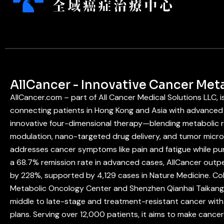
AllCancer - Innovative Cancer Met
AllCancer.com – part of All Cancer Medical Solutions LLC, 
connecting patients in Hong Kong and Asia with advanced 
innovative four-dimensional therapy—blending metabolic
modulation, nano-targeted drug delivery, and tumor mic
addresses cancer symptoms like pain and fatigue while pur
a 68.7% remission rate in advanced cases, AllCancer outpe
by 228%, supported by 4,129 cases in Nature Medicine. Co
Metabolic Oncology Center and Shenzhen Qianhai Taikang 
middle to late-stage and treatment-resistant cancer with 
plans. Serving over 12,000 patients, it aims to make cance