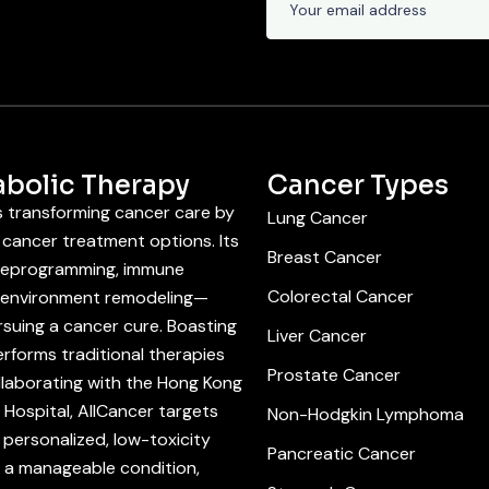
abolic Therapy
Cancer Types
is transforming cancer care by
Lung Cancer
cancer treatment options. Its
Breast Cancer
 reprogramming, immune
Colorectal Cancer
roenvironment remodeling—
suing a cancer cure. Boasting
Liver Cancer
rforms traditional therapies
Prostate Cancer
llaborating with the Hong Kong
Hospital, AllCancer targets
Non-Hodgkin Lymphoma
personalized, low-toxicity
Pancreatic Cancer
r a manageable condition,